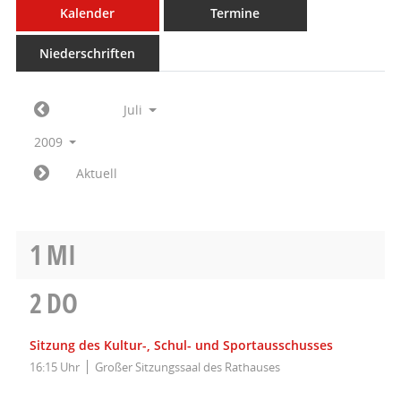
Kalender
Termine
Niederschriften
Juli
2009
Aktuell
1
MI
2
DO
Sitzung des Kultur-, Schul- und Sportausschusses
16:15 Uhr
Großer Sitzungssaal des Rathauses