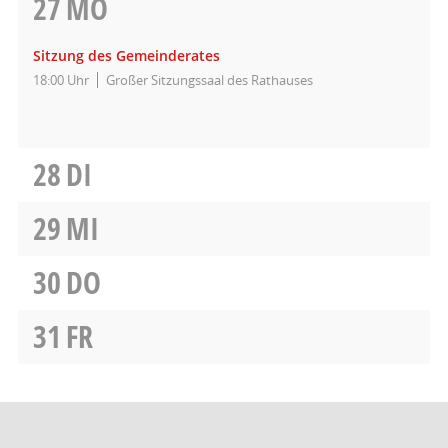
27
MO
Sitzung des Gemeinderates
18:00 Uhr
Großer Sitzungssaal des Rathauses
28
DI
29
MI
30
DO
31
FR
Barrierefreiheit
Datenschutz
Impressum
Seitenanfang