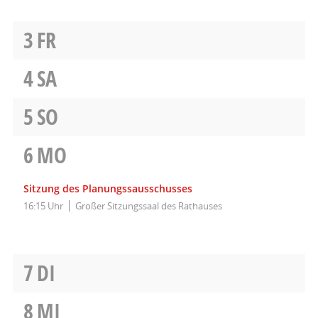
3
FR
4
SA
5
SO
6
MO
Sitzung des Planungssausschusses
16:15 Uhr
Großer Sitzungssaal des Rathauses
7
DI
8
MI