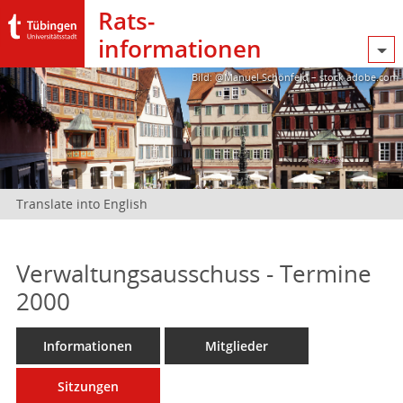
Rats­
informationen
Bild: @Manuel Schönfeld – stock.adobe.com
Translate into English
Verwaltungsausschuss - Termine
2000
Informationen
Mitglieder
Sitzungen