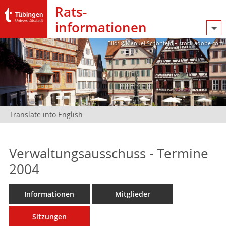
Rats­
informationen
Bild: @Manuel Schönfeld – stock.adobe.com
Translate into English
Verwaltungsausschuss - Termine
2004
Informationen
Mitglieder
Sitzungen