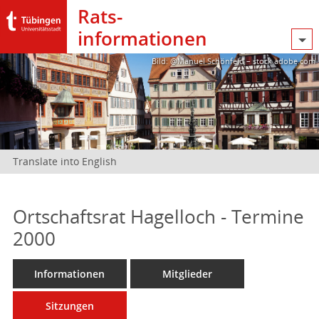
Rats­
informationen
Bild: @Manuel Schönfeld – stock.adobe.com
Translate into English
Ortschaftsrat Hagelloch - Termine
2000
Informationen
Mitglieder
Sitzungen