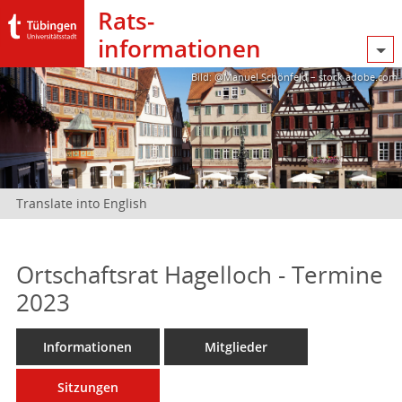
Rats­
informationen
Bild: @Manuel Schönfeld – stock.adobe.com
Translate into English
Ortschaftsrat Hagelloch - Termine
2023
Informationen
Mitglieder
Sitzungen