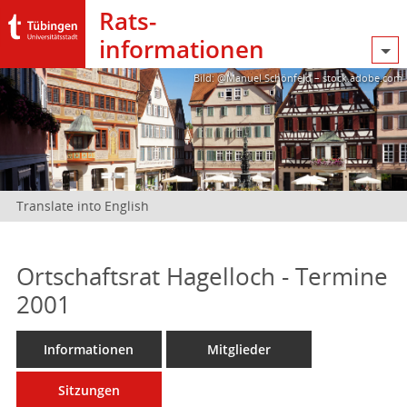
Rats­
informationen
Bild: @Manuel Schönfeld – stock.adobe.com
Translate into English
Ortschaftsrat Hagelloch - Termine
2001
Informationen
Mitglieder
Sitzungen