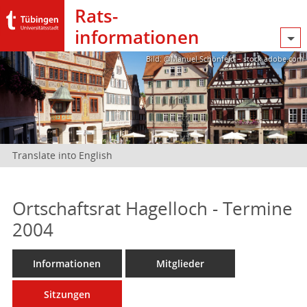
Rats­
informationen
Bild: @Manuel Schönfeld – stock.adobe.com
Translate into English
Ortschaftsrat Hagelloch - Termine
2004
Informationen
Mitglieder
Sitzungen