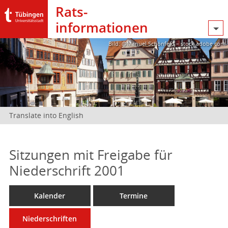
Rats­
informationen
Bild: @Manuel Schönfeld – stock.adobe.com
Translate into English
Sitzungen mit Freigabe für
Niederschrift 2001
Kalender
Termine
Niederschriften