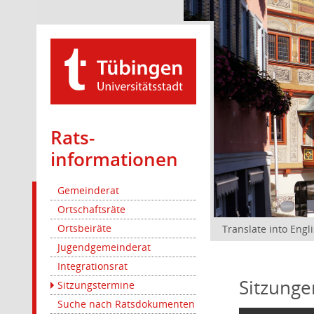
Rats­
informationen
Gemeinderat
Ortschaftsräte
Ortsbeiräte
Translate into Engl
Jugendgemeinderat
Integrationsrat
Sitzunge
Sitzungstermine
Suche nach Ratsdokumenten