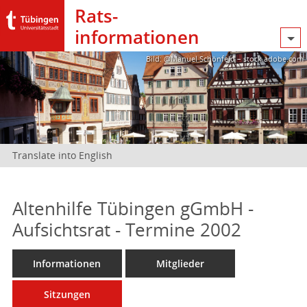
Rats­
informationen
Bild: @Manuel Schönfeld – stock.adobe.com
Translate into English
Altenhilfe Tübingen gGmbH -
Aufsichtsrat - Termine 2002
Informationen
Mitglieder
Sitzungen