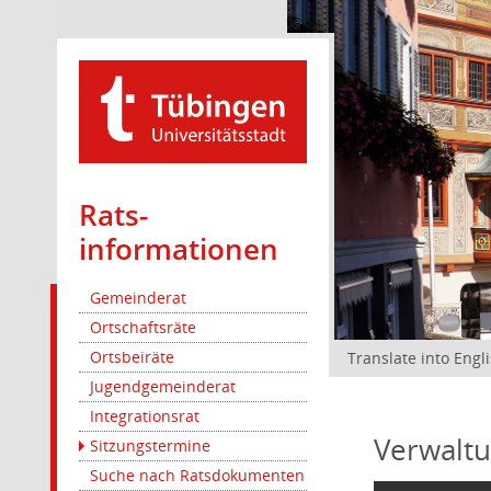
Rats­
informationen
Gemeinderat
Ortschaftsräte
Ortsbeiräte
Translate into Engl
Jugendgemeinderat
Integrationsrat
Verwaltu
Sitzungstermine
Suche nach Ratsdokumenten