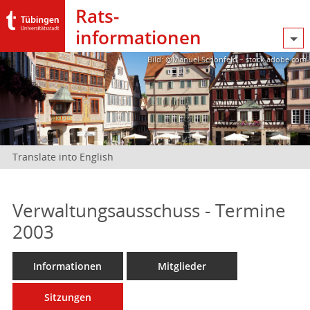
Rats­
informationen
Bild: @Manuel Schönfeld – stock.adobe.com
Translate into English
Verwaltungsausschuss - Termine
2003
Informationen
Mitglieder
Sitzungen