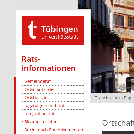
Rats­
informationen
Gemeinderat
Ortschaftsräte
Ortsbeiräte
Translate into Engl
Jugendgemeinderat
Integrationsrat
Ortschaf
Sitzungstermine
Suche nach Ratsdokumenten