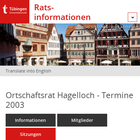
Rats­
informationen
Bild: @Manuel Schönfeld – stock.adobe.com
Translate into English
Ortschaftsrat Hagelloch - Termine
2003
Informationen
Mitglieder
Sitzungen