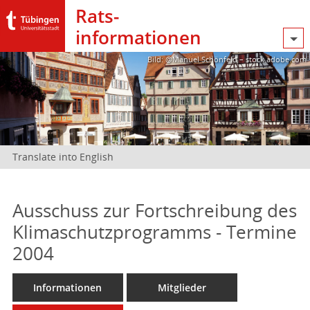
Rats­
informationen
Bild: @Manuel Schönfeld – stock.adobe.com
Translate into English
Ausschuss zur Fortschreibung des
Klimaschutzprogramms - Termine
2004
Informationen
Mitglieder