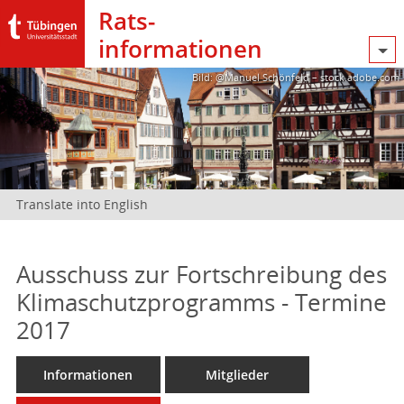
Rats­
informationen
Bild: @Manuel Schönfeld – stock.adobe.com
Translate into English
Ausschuss zur Fortschreibung des
Klimaschutzprogramms - Termine
2017
Informationen
Mitglieder