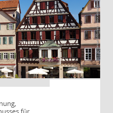
Bild: @Manuel Schönfeld – stock.adobe.com
nung,
husses für