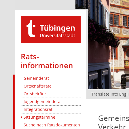
Rats­
informationen
Gemeinderat
Ortschaftsräte
Ortsbeiräte
Translate into Engl
Jugendgemeinderat
Integrationsrat
Gemeinsa
Sitzungstermine
Verkehr 
Suche nach Ratsdokumenten