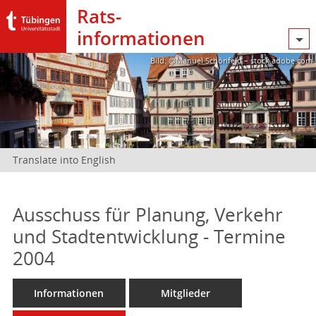
Rats­
informationen
Bild: @Manuel Schönfeld – stock.adobe.com
Translate into English
Ausschuss für Planung, Verkehr
und Stadtentwicklung - Termine
2004
Informationen
Mitglieder