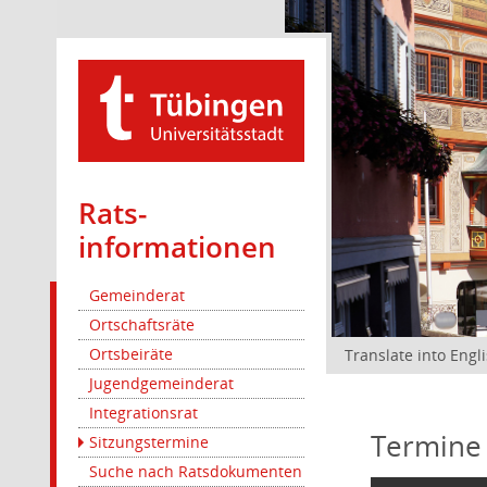
Rats­
informationen
Gemeinderat
Ortschaftsräte
Ortsbeiräte
Translate into Engl
Jugendgemeinderat
Integrationsrat
Termine
Sitzungstermine
Suche nach Ratsdokumenten