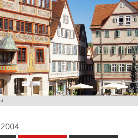
ish
 2004