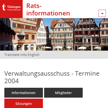
Rats­
informationen
Bild: @Manuel Schönfeld – stock.adobe.com
Translate into English
Verwaltungsausschuss - Termine
2004
Informationen
Mitglieder
Sitzungen