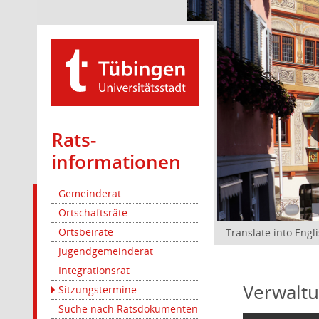
Rats­
informationen
Gemeinderat
Ortschaftsräte
Ortsbeiräte
Translate into Engl
Jugendgemeinderat
Integrationsrat
Verwaltu
Sitzungstermine
Suche nach Ratsdokumenten