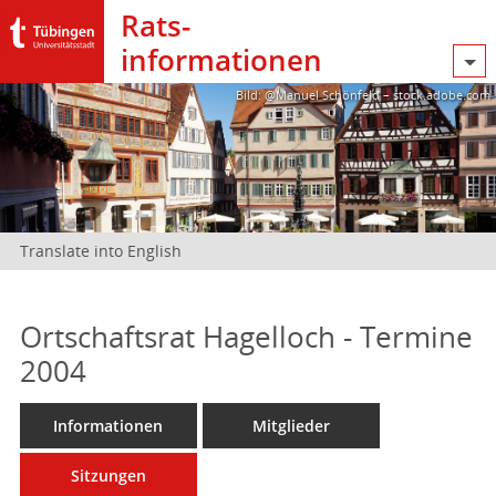
Rats­
informationen
Bild: @Manuel Schönfeld – stock.adobe.com
Translate into English
Ortschaftsrat Hagelloch - Termine
2004
Informationen
Mitglieder
Sitzungen