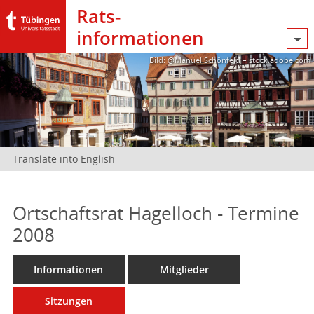
Rats­
informationen
Bild: @Manuel Schönfeld – stock.adobe.com
Translate into English
Ortschaftsrat Hagelloch - Termine
2008
Informationen
Mitglieder
Sitzungen