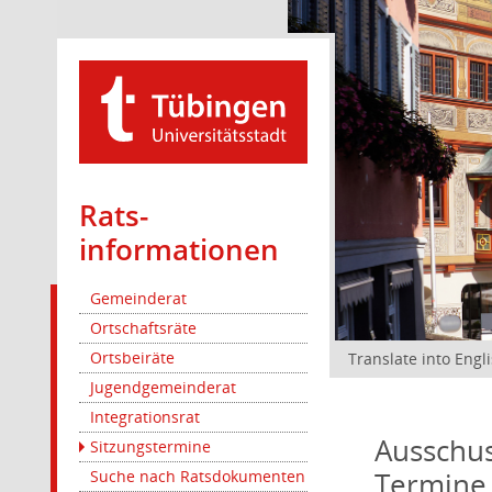
Rats­
informationen
Gemeinderat
Ortschaftsräte
Ortsbeiräte
Translate into Engl
Jugendgemeinderat
Integrationsrat
Ausschus
Sitzungstermine
Termine
Suche nach Ratsdokumenten