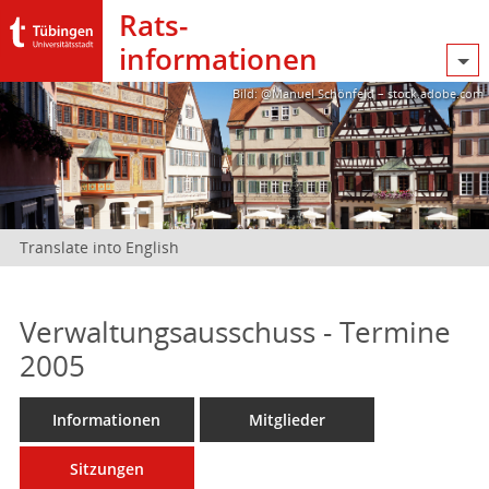
Rats­
informationen
Bild: @Manuel Schönfeld – stock.adobe.com
Translate into English
Verwaltungsausschuss - Termine
2005
Informationen
Mitglieder
Sitzungen