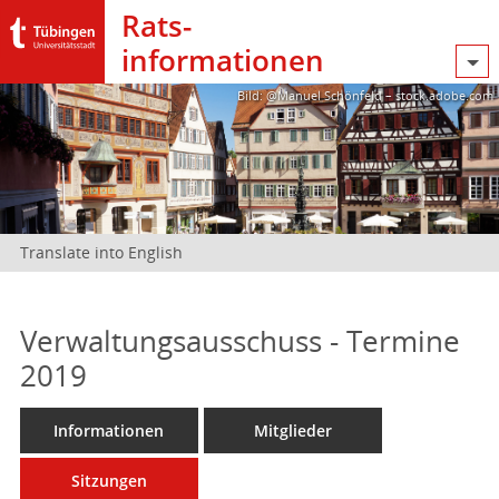
Rats­
informationen
Bild: @Manuel Schönfeld – stock.adobe.com
Translate into English
Verwaltungsausschuss - Termine
2019
Informationen
Mitglieder
Sitzungen