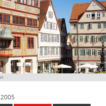
ish
 2005