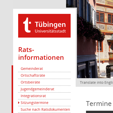
Rats­
informationen
Gemeinderat
Ortschaftsräte
Ortsbeiräte
Translate into Engl
Jugendgemeinderat
Integrationsrat
Termine
Sitzungstermine
Suche nach Ratsdokumenten