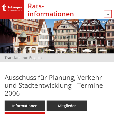
Rats­
informationen
Bild: @Manuel Schönfeld – stock.adobe.com
Translate into English
Ausschuss für Planung, Verkehr
und Stadtentwicklung - Termine
2006
Informationen
Mitglieder