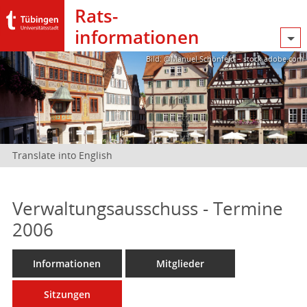
Rats­
informationen
Bild: @Manuel Schönfeld – stock.adobe.com
Translate into English
Verwaltungsausschuss - Termine
2006
Informationen
Mitglieder
Sitzungen