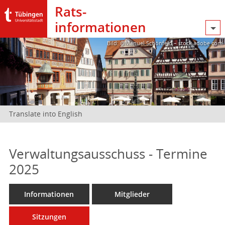
Rats­
informationen
Bild: @Manuel Schönfeld – stock.adobe.com
Translate into English
Verwaltungsausschuss - Termine
2025
Informationen
Mitglieder
Sitzungen