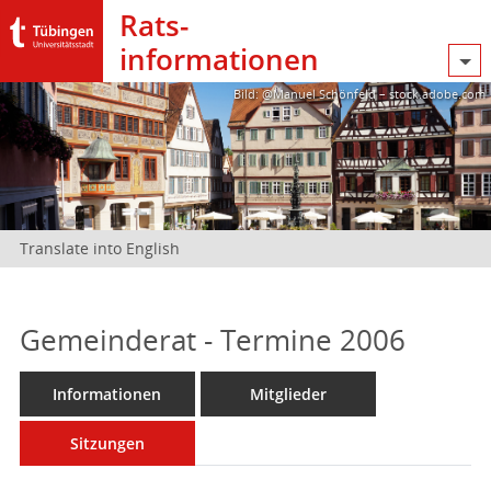
Rats­
informationen
Bild: @Manuel Schönfeld – stock.adobe.com
Translate into English
Gemeinderat - Termine 2006
Informationen
Mitglieder
Sitzungen