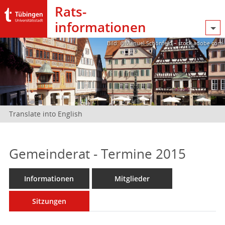
Rats­
informationen
Bild: @Manuel Schönfeld – stock.adobe.com
Translate into English
Gemeinderat - Termine 2015
Informationen
Mitglieder
Sitzungen