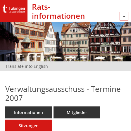
Rats­
informationen
Bild: @Manuel Schönfeld – stock.adobe.com
Translate into English
Verwaltungsausschuss - Termine
2007
Informationen
Mitglieder
Sitzungen