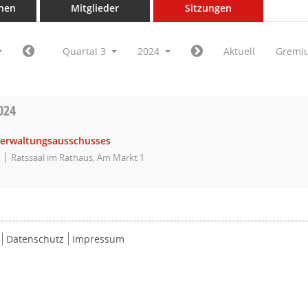
nen
Mitglieder
Sitzungen
Quartal 3
2024
Aktuell
Gremi
024
Verwaltungsausschusses
Ratssaal im Rathaus, Am Markt 1
Datenschutz
Impressum