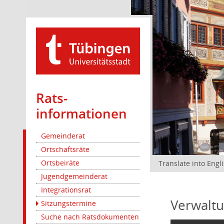
Rats­
informationen
Gemeinderat
Ortschaftsräte
Ortsbeiräte
Translate into Engl
Jugendgemeinderat
Integrationsrat
Verwaltu
Sitzungstermine
Suche nach Ratsdokumenten