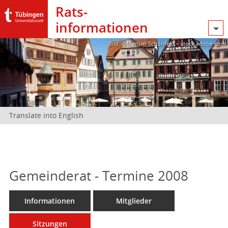
Rats­
informationen
Bild: @Manuel Schönfeld – stock.adobe.com
Translate into English
Gemeinderat - Termine 2008
Informationen
Mitglieder
Sitzungen