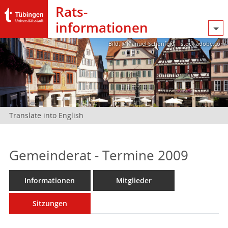
Rats­
informationen
Bild: @Manuel Schönfeld – stock.adobe.com
Translate into English
Gemeinderat - Termine 2009
Informationen
Mitglieder
Sitzungen