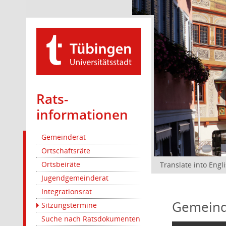
Rats­
informationen
Gemeinderat
Ortschaftsräte
Ortsbeiräte
Translate into Engl
Jugendgemeinderat
Integrationsrat
Gemeind
Sitzungstermine
Suche nach Ratsdokumenten