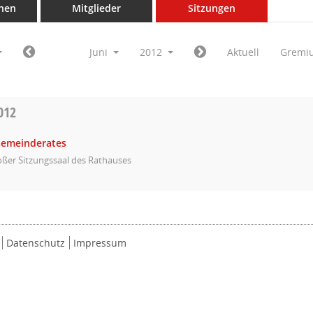
nen
Mitglieder
Sitzungen
Juni
2012
Aktuell
Gremi
012
Gemeinderates
ßer Sitzungssaal des Rathauses
Datenschutz
Impressum