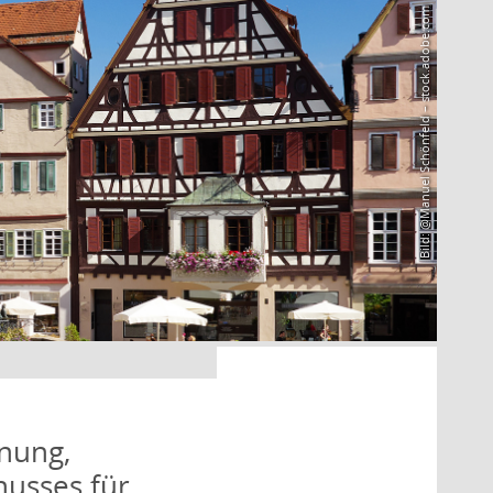
Bild: @Manuel Schönfeld – stock.adobe.com
nung,
husses für