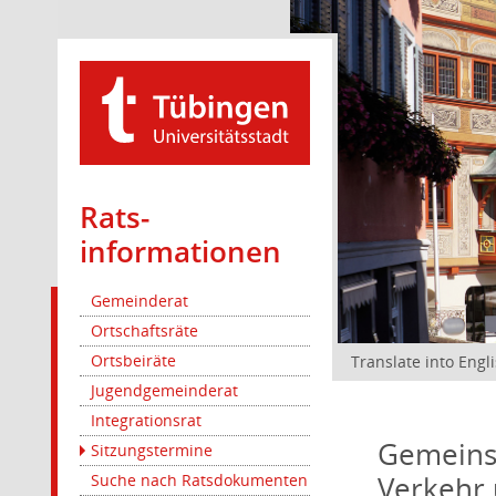
Rats­
informationen
Gemeinderat
Ortschaftsräte
Ortsbeiräte
Translate into Engl
Jugendgemeinderat
Integrationsrat
Gemeinsa
Sitzungstermine
Verkehr 
Suche nach Ratsdokumenten