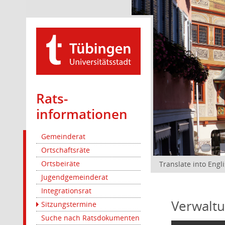
Rats­
informationen
Gemeinderat
Ortschaftsräte
Ortsbeiräte
Translate into Engl
Jugendgemeinderat
Integrationsrat
Verwaltu
Sitzungstermine
Suche nach Ratsdokumenten