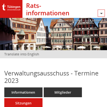
Rats­
informationen
Bild: @Manuel Schönfeld – stock.adobe.com
Translate into English
Verwaltungsausschuss - Termine
2023
Informationen
Mitglieder
Sitzungen