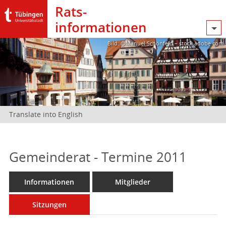
Rats­
informationen
Bild: @Manuel Schönfeld – stock.adobe.com
Translate into English
Gemeinderat - Termine 2011
Informationen
Mitglieder
Sitzungen