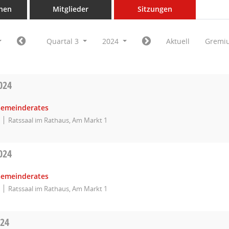
nen
Mitglieder
Sitzungen
Quartal 3
2024
Aktuell
Gremi
024
Gemeinderates
Ratssaal im Rathaus, Am Markt 1
024
Gemeinderates
Ratssaal im Rathaus, Am Markt 1
024