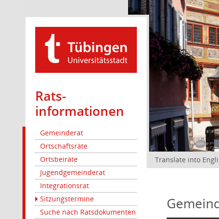
Rats­
informationen
Gemeinderat
Ortschaftsräte
Ortsbeiräte
Translate into Engl
Jugendgemeinderat
Integrationsrat
Sitzungstermine
Gemeind
Suche nach Ratsdokumenten