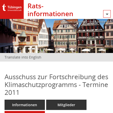
Rats­
informationen
Bild: @Manuel Schönfeld – stock.adobe.com
Translate into English
Ausschuss zur Fortschreibung des
Klimaschutzprogramms - Termine
2011
Informationen
Mitglieder