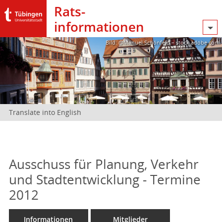
Rats­
informationen
Bild: @Manuel Schönfeld – stock.adobe.com
Translate into English
Ausschuss für Planung, Verkehr
und Stadtentwicklung - Termine
2012
Informationen
Mitglieder