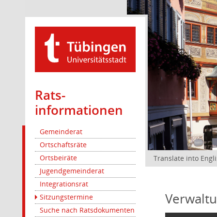
Rats­
informationen
Gemeinderat
Ortschaftsräte
Ortsbeiräte
Translate into Engl
Jugendgemeinderat
Integrationsrat
Verwaltu
Sitzungstermine
Suche nach Ratsdokumenten