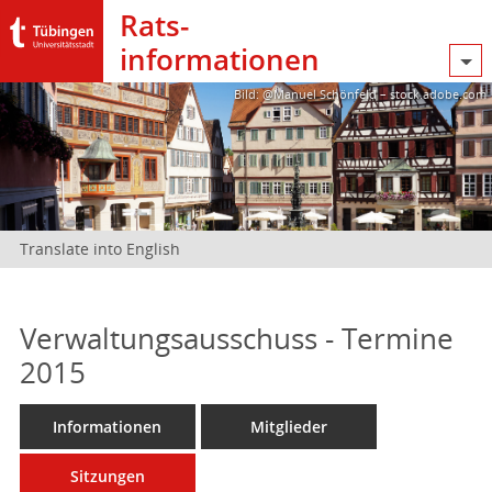
Rats­
informationen
Bild: @Manuel Schönfeld – stock.adobe.com
Translate into English
Verwaltungsausschuss - Termine
2015
Informationen
Mitglieder
Sitzungen