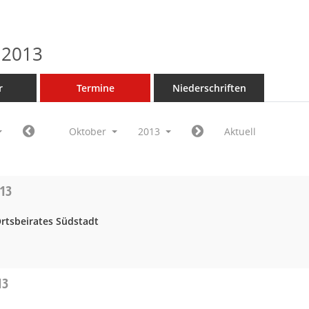
 2013
r
Termine
Niederschriften
Oktober
2013
Aktuell
013
Ortsbeirates Südstadt
13