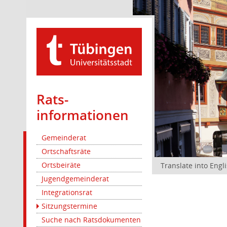
Rats­
informationen
Gemeinderat
Ortschaftsräte
Ortsbeiräte
Translate into Engl
Jugendgemeinderat
Integrationsrat
Sitzungstermine
Suche nach Ratsdokumenten