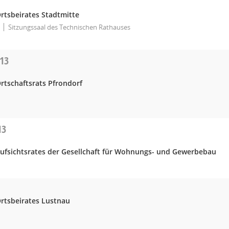
rtsbeirates Stadtmitte
Sitzungssaal des Technischen Rathauses
013
rtschaftsrats Pfrondorf
13
Aufsichtsrates der Gesellchaft für Wohnungs- und Gewerbebau
Ortsbeirates Lustnau