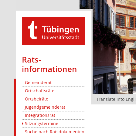
Rats­
informationen
Gemeinderat
Ortschaftsräte
Ortsbeiräte
Translate into Engl
Jugendgemeinderat
Integrationsrat
Sitzungstermine
Suche nach Ratsdokumenten