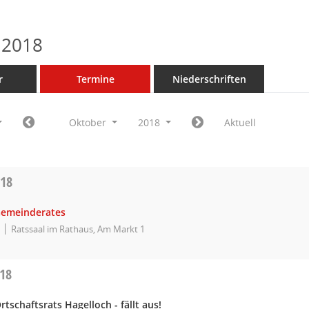
 2018
r
Termine
Niederschriften
Oktober
2018
Aktuell
018
Gemeinderates
Ratssaal im Rathaus, Am Markt 1
018
rtschaftsrats Hagelloch - fällt aus!