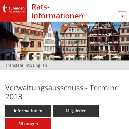
Rats­
informationen
Bild: @Manuel Schönfeld – stock.adobe.com
Translate into English
Verwaltungsausschuss - Termine
2013
Informationen
Mitglieder
Sitzungen