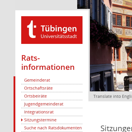
Rats­
informationen
Gemeinderat
Ortschaftsräte
Ortsbeiräte
Translate into Engl
Jugendgemeinderat
Integrationsrat
Sitzungstermine
Sitzunge
Suche nach Ratsdokumenten