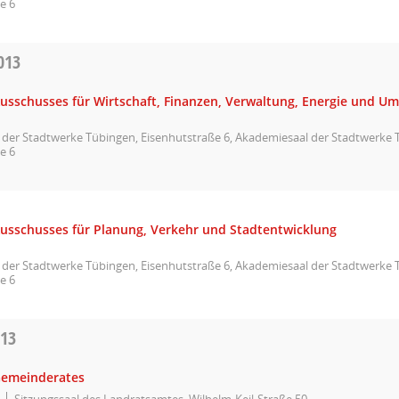
e 6
013
Ausschusses für Wirtschaft, Finanzen, Verwaltung, Energie und U
der Stadtwerke Tübingen, Eisenhutstraße 6, Akademiesaal der Stadtwerke 
e 6
Ausschusses für Planung, Verkehr und Stadtentwicklung
der Stadtwerke Tübingen, Eisenhutstraße 6, Akademiesaal der Stadtwerke 
e 6
013
Gemeinderates
Sitzungssaal des Landratsamtes, Wilhelm-Keil-Straße 50