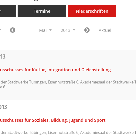
r
Termine
Niederschriften
Mai
2013
Aktuell
013
usschusses für Kultur, Integration und Gleichstellung
der Stadtwerke Tübingen, Eisenhutstraße 6, Akademiesaal der Stadtwerke 
e 6
013
usschusses für Soziales, Bildung, Jugend und Sport
der Stadtwerke Tübingen, Eisenhutstraße 6, Akademiesaal der Stadtwerke 